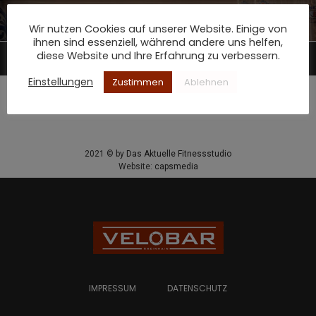
Wir nutzen Cookies auf unserer Website. Einige von
Startseite
»
Footer
ihnen sind essenziell, während andere uns helfen,
diese Website und Ihre Erfahrung zu verbessern.
Einstellungen
Zustimmen
Ablehnen
IMPRESSUM
DATENSCHUTZ
2021 © by
Das Aktuelle Fitnessstudio
Website:
capsmedia
IMPRESSUM
DATENSCHUTZ