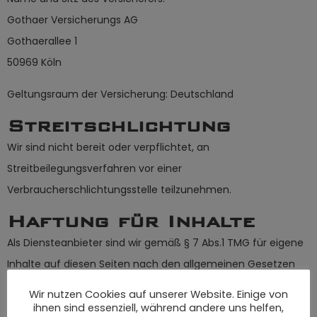
Gothaer Versicherungs AG
Gothaerallee 1
50969 Köln
Geltungsraum der Versicherung: Deutschland
Streitschlichtung
Wir sind nicht bereit oder verpflichtet, an
Streitbeilegungsverfahren vor einer
Verbraucherschlichtungsstelle teilzunehmen.
Haftung für Inhalte
Als Diensteanbieter sind wir gemäß § 7 Abs.1 TMG für eigene
Inhalte auf diesen Seiten nach den allgemeinen Gesetzen
verantwortlich. Nach §§ 8 bis 10 TMG sind wir als
Wir nutzen Cookies auf unserer Website. Einige von
Diensteanbieter jedoch nicht verpflichtet, übermittelte oder
ihnen sind essenziell, während andere uns helfen,