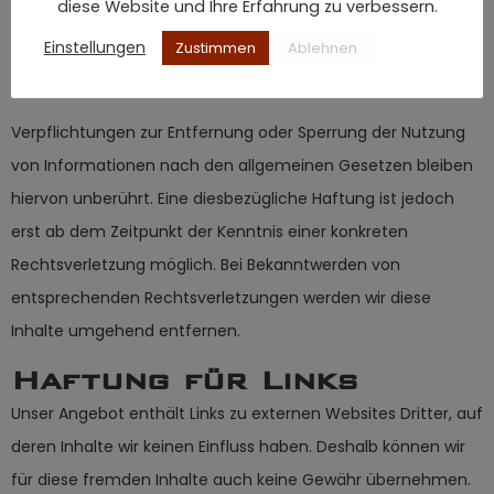
diese Website und Ihre Erfahrung zu verbessern.
gespeicherte fremde Informationen zu überwachen oder
Einstellungen
Zustimmen
Ablehnen
nach Umständen zu forschen, die auf eine rechtswidrige
Tätigkeit hinweisen.
Verpflichtungen zur Entfernung oder Sperrung der Nutzung
von Informationen nach den allgemeinen Gesetzen bleiben
hiervon unberührt. Eine diesbezügliche Haftung ist jedoch
erst ab dem Zeitpunkt der Kenntnis einer konkreten
Rechtsverletzung möglich. Bei Bekanntwerden von
entsprechenden Rechtsverletzungen werden wir diese
Inhalte umgehend entfernen.
Haftung für Links
Unser Angebot enthält Links zu externen Websites Dritter, auf
deren Inhalte wir keinen Einfluss haben. Deshalb können wir
für diese fremden Inhalte auch keine Gewähr übernehmen.